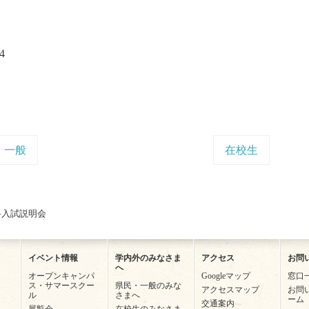
4
一般
在校生
科入試説明会
イベント情報
学内外のみなさま
アクセス
お問
へ
オープンキャンパ
Googleマップ
窓口
ス・サマースクー
県民・一般のみな
アクセスマップ
お問
ル
さまへ
ーム
交通案内