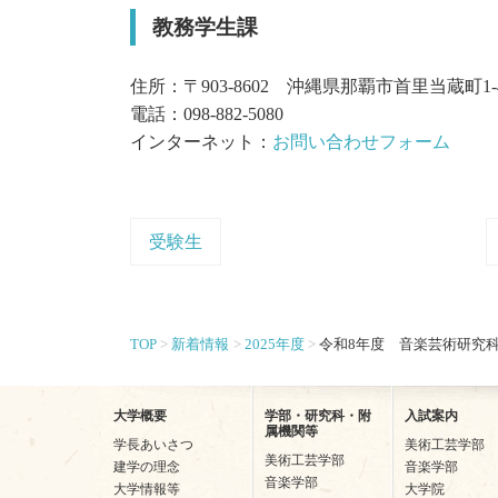
教務学生課
住所：〒903-8602 沖縄県那覇市首里当蔵町1-
電話：098-882-5080
インターネット：
お問い合わせフォーム
受験生
TOP
新着情報
2025年度
令和8年度 音楽芸術研究
大学概要
学部・研究科・附
入試案内
属機関等
学長あいさつ
美術工芸学部
美術工芸学部
建学の理念
音楽学部
音楽学部
大学情報等
大学院