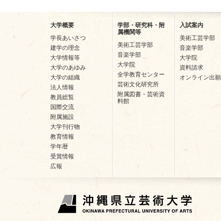
大学概要
学部・研究科・附
入試案内
属機関等
学長あいさつ
美術工芸学部
美術工芸学部
建学の理念
音楽学部
音楽学部
大学情報等
大学院
大学院
大学のあゆみ
資料請求
全学教育センター
大学の組織
オンライン出願
芸術文化研究所
法人情報
附属図書・芸術資
教員総覧
料館
国際交流
附属施設
大学刊行物
教育情報
学年暦
受賞情報
広報