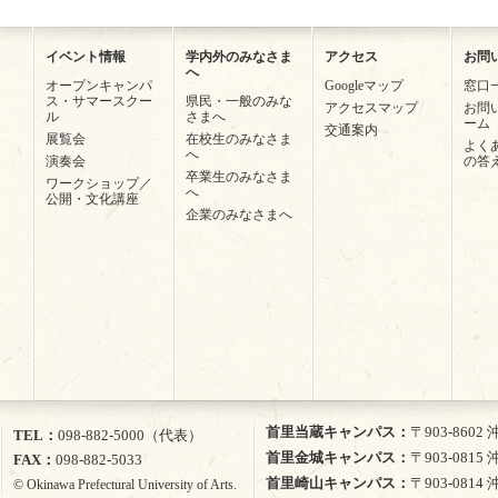
イベント情報
学内外のみなさま
アクセス
お問
へ
オープンキャンパ
Googleマップ
窓口
ス・サマースクー
県民・一般のみな
アクセスマップ
お問
ル
さまへ
ーム
交通案内
展覧会
在校生のみなさま
よく
へ
演奏会
の答
卒業生のみなさま
ワークショップ／
へ
公開・文化講座
企業のみなさまへ
首里当蔵キャンパス
〒903-860
TEL
098-882-5000（代表）
首里金城キャンパス
〒903-081
FAX
098-882-5033
首里崎山キャンパス
〒903-081
© Okinawa Prefectural University of Arts.