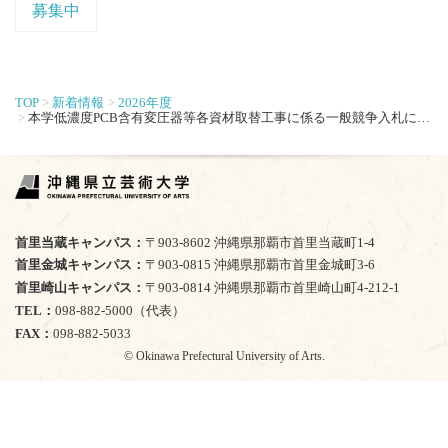
募集中
TOP
新着情報
2026年度
本学低濃度PCB含有変圧器等各資材取替工事に係る一般競争入札について
首里当蔵キャンパス
〒903-8602 沖縄県那覇市首里当蔵町1-4
首里金城キャンパス
〒903-0815 沖縄県那覇市首里金城町3-6
首里崎山キャンパス
〒903-0814 沖縄県那覇市首里崎山町4-212-1
TEL
098-882-5000（代表）
FAX
098-882-5033
© Okinawa Prefectural University of Arts.