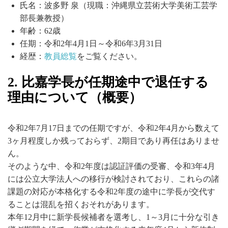
氏名：波多野 泉（現職：沖縄県立芸術大学美術工芸学
部長兼教授）
年齢：62歳
任期：令和2年4月1日～令和6年3月31日
経歴：
教員総覧
をご覧ください。
2. 比嘉学長が任期途中で退任する
理由について（概要）
令和2年7月17日までの任期ですが、令和2年4月から数えて
3ヶ月程度しか残っておらず、2期目であり再任はありませ
ん。
そのような中、令和2年度は認証評価の受審、令和3年4月
には公立大学法人への移行が検討されており、これらの諸
課題の対応が本格化する令和2年度の途中に学長が交代す
ることは混乱を招くおそれがあります。
本年12月中に新学長候補者を選考し、1～3月に十分な引き