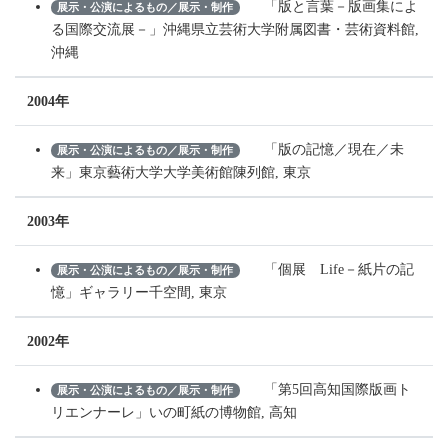
「版と言葉－版画集によ
展示・公演によるもの／展示・制作
る国際交流展－」沖縄県立芸術大学附属図書・芸術資料館,
沖縄
2004年
「版の記憶／現在／未
展示・公演によるもの／展示・制作
来」東京藝術大学大学美術館陳列館, 東京
2003年
「個展 Life－紙片の記
展示・公演によるもの／展示・制作
憶」ギャラリー千空間, 東京
2002年
「第5回高知国際版画ト
展示・公演によるもの／展示・制作
リエンナーレ」いの町紙の博物館, 高知