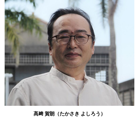
髙﨑 賀朗（たかさき よしろう）