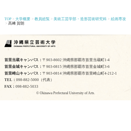
TOP
大学概要
教員総覧
美術工芸学部・造形芸術研究科
絵画専攻
髙﨑 賀朗
首里当蔵キャンパス
〒903-8602 沖縄県那覇市首里当蔵町1-4
首里金城キャンパス
〒903-0815 沖縄県那覇市首里金城町3-6
首里崎山キャンパス
〒903-0814 沖縄県那覇市首里崎山町4-212-1
TEL
098-882-5000（代表）
FAX
098-882-5033
© Okinawa Prefectural University of Arts.