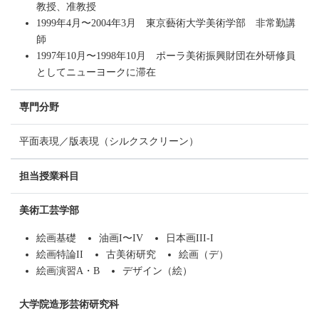
教授、准教授
1999年4月〜2004年3月 東京藝術大学美術学部 非常勤講
師
1997年10月〜1998年10月 ポーラ美術振興財団在外研修員
としてニューヨークに滞在
専門分野
平面表現／版表現（シルクスクリーン）
担当授業科目
美術工芸学部
絵画基礎
油画I〜IV
日本画III-I
絵画特論II
古美術研究
絵画（デ）
絵画演習A・B
デザイン（絵）
大学院造形芸術研究科