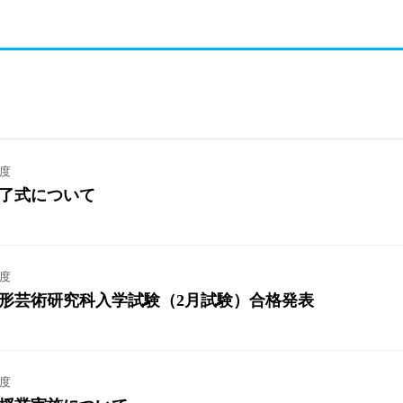
年度
修了式について
年度
造形芸術研究科入学試験（2月試験）合格発表
年度