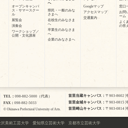
へ
オープンキャンパ
Googleマップ
窓口
ス・サマースクー
県民・一般のみな
アクセスマップ
お問
ル
さまへ
ーム
交通案内
展覧会
在校生のみなさま
よく
へ
演奏会
の答
卒業生のみなさま
ワークショップ／
へ
公開・文化講座
企業のみなさまへ
首里当蔵キャンパス
〒903-860
TEL
098-882-5000（代表）
首里金城キャンパス
〒903-081
FAX
098-882-5033
首里崎山キャンパス
〒903-081
© Okinawa Prefectural University of Arts.
金沢美術工芸大学
愛知県立芸術大学
京都市立芸術大学