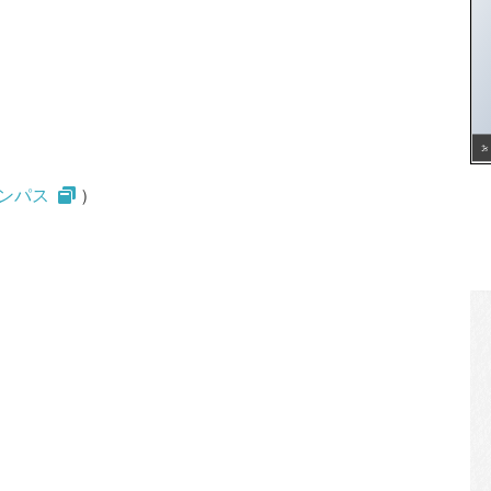
ンパス
）