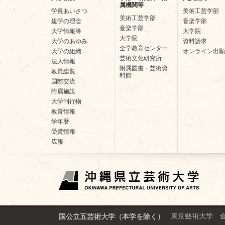
属機関等
学長あいさつ
美術工芸学部
美術工芸学部
建学の理念
音楽学部
音楽学部
大学情報等
大学院
大学院
大学のあゆみ
資料請求
全学教育センター
大学の組織
オンライン出願
芸術文化研究所
法人情報
附属図書・芸術資
教員総覧
料館
国際交流
附属施設
大学刊行物
教育情報
学年暦
受賞情報
広報
東京藝術大学
国公立五芸術大学（本学を除く）