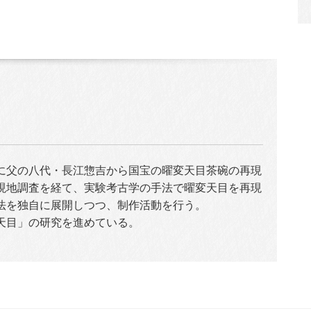
5年に父の八代・長江惣吉から国宝の曜変天目茶碗の再現
現地調査を経て、実験考古学の手法で曜変天目を再現
法を独自に展開しつつ、制作活動を行う。
戸天目」の研究を進めている。