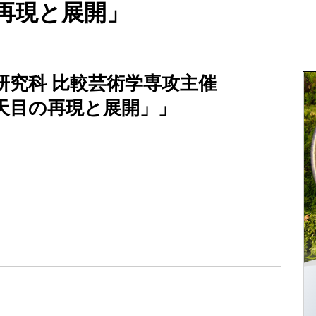
再現と展開」
研究科 比較芸術学専攻主催
天目の再現と展開」」