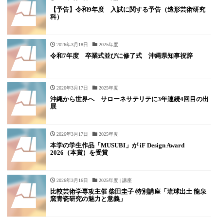
【予告】令和9年度 入試に関する予告（造形芸術研究
科）
2026年3月18日
2025年度
令和7年度 卒業式並びに修了式 沖縄県知事祝辞
2026年3月17日
2025年度
沖縄から世界へ―サローネサテリテに3年連続4回目の出
展
2026年3月17日
2025年度
本学の学生作品「MUSUBI」が iF Design Award
2026（本賞）を受賞
2026年3月16日
2025年度 | 講座
比較芸術学専攻主催 柴田圭子 特別講座「琉球出土 龍泉
窯青瓷研究の魅力と意義」