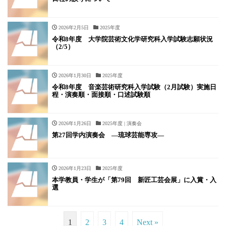
2026年2月5日
2025年度
令和8年度 大学院芸術文化学研究科入学試験志願状況
（2/5）
2026年1月30日
2025年度
令和8年度 音楽芸術研究科入学試験（2月試験）実施日
程・演奏順・面接順・口述試験順
2026年1月26日
2025年度 | 演奏会
第27回学内演奏会 ―琉球芸能専攻―
2026年1月23日
2025年度
本学教員・学生が「第79回 新匠工芸会展」に入賞・入
選
1
2
3
4
Next »