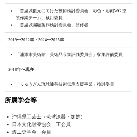
「首里城復元に向けた技術検討委員会 彩色・彫刻WG 塗
装作業チーム」検討委員
「首里城扁額製作検討委員会」監修者
2019〜2022年・2024〜2025年
「浦添市美術館 美術品収集評価委員会」収集評価委員
2018年〜現在
「りゅうぎん琉球漆芸技術伝承支援事業」検討委員
所属学会等
沖縄県工芸士（琉球漆器・加飾）
日本文化財漆協会 正会員
漆工史学会 会員