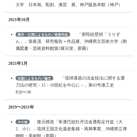
大学 日本画、彫刻、漆芸 展、神戸阪急本館（神戸）
2021年10月
「密陀絵壁掛「うりず
展示・公演によるもの／造形作品
ん」」當眞茂 研究報告＋作品展、沖縄県立芸術大学（附
属図書・芸術資料館第2展示室、那覇）
2021年3月
「琉球漆器の沈金技法に関する運
出版によるもの／論文
刀法の研究－15・16世紀を中心に－」第43号漆工史
P26〜38
2019〜2021年
復元模造「朱漆巴紋牡丹沈金透彫足付盆（大
その他
2、小1）」琉球王国文化遺産集積・再興事業、沖縄県立博
物館・美術館（那覇）