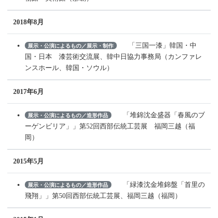
2018年8月
「三国一漆」韓国・中
展示・公演によるもの／展示・制作
国・日本 漆芸術交流展、韓中日協力事務局（カンファレ
ンスホール、韓国・ソウル）
2017年6月
「堆錦沈金盛器「春風のブ
展示・公演によるもの／造形作品
ーゲンビリア」」第52回西部伝統工芸展 福岡三越（福
岡）
2015年5月
「緑漆沈金堆錦盤「首里の
展示・公演によるもの／造形作品
飛翔」」第50回西部伝統工芸展、福岡三越（福岡）