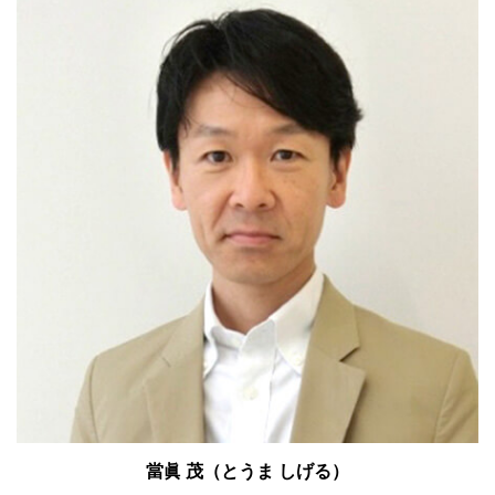
當眞 茂（とうま しげる）