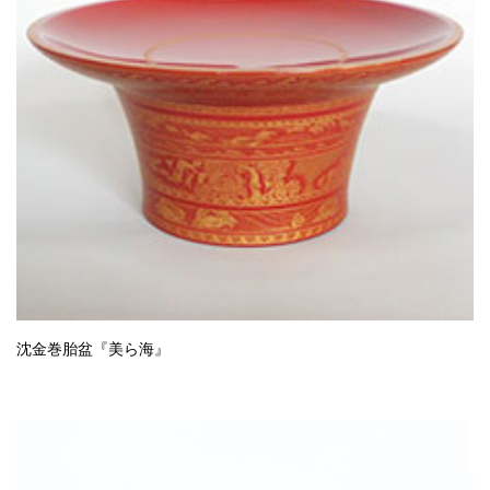
沈金巻胎盆『美ら海』