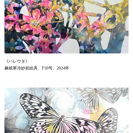
《ハレウタ》
麻紙寒冷紗岩絵具、F10号、2024年