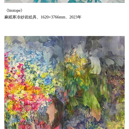
《biotope》
麻紙寒冷紗岩絵具、1620×3766mm、2023年