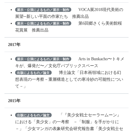
VOCA展2018現代美術の
展示・公演によるもの／展示・制作
展望─新しい平面の作家たち 推薦出品
第6回郷さくら美術館桜
展示・公演によるもの／展示・制作
花賞展 推薦出品
2017年
Arts in Bunkacho〜トキメ
展示・公演によるもの／展示・制作
キが、爆発だ〜／文化庁パブリックスペース
博士論文「日本画領域における幻
出版によるもの／論文
想表現の一考察－重層構造としての寒冷紗の可能性につい
て－」
2015年
「『美少女戦士セーラームーン』
出版によるもの／論文
における「美少女」の一考察 －「制服」を手がかりに
－」「少女マンガの表象研究会研究報告書「美少女戦士セ