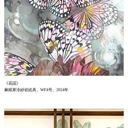
《花謡》
麻紙寒冷紗岩絵具、WF4号、2024年