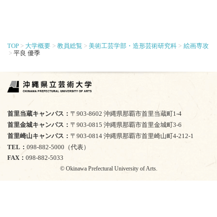
TOP
大学概要
教員総覧
美術工芸学部・造形芸術研究科
絵画専攻
平良 優季
首里当蔵キャンパス
〒903-8602 沖縄県那覇市首里当蔵町1-4
首里金城キャンパス
〒903-0815 沖縄県那覇市首里金城町3-6
首里崎山キャンパス
〒903-0814 沖縄県那覇市首里崎山町4-212-1
TEL
098-882-5000（代表）
FAX
098-882-5033
© Okinawa Prefectural University of Arts.