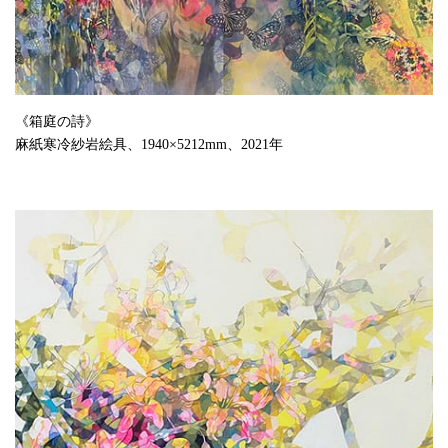
《箱庭の詩》
麻紙寒冷紗岩絵具、1940×5212mm、2021年