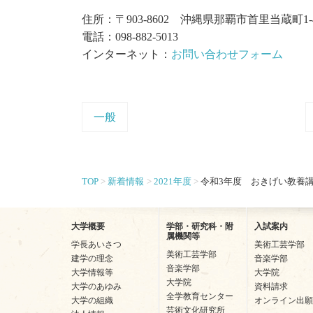
住所：〒903-8602 沖縄県那覇市首里当蔵町1-
電話：098-882-5013
インターネット：
お問い合わせフォーム
一般
TOP
新着情報
2021年度
令和3年度 おきげい教養
大学概要
学部・研究科・附
入試案内
属機関等
学長あいさつ
美術工芸学部
美術工芸学部
建学の理念
音楽学部
音楽学部
大学情報等
大学院
大学院
大学のあゆみ
資料請求
全学教育センター
大学の組織
オンライン出願
芸術文化研究所