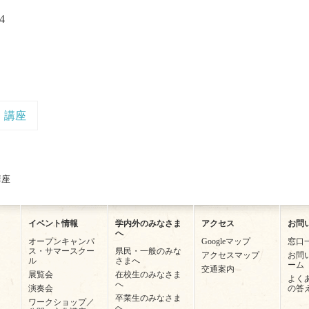
4
講座
講座
イベント情報
学内外のみなさま
アクセス
お問
へ
オープンキャンパ
Googleマップ
窓口
ス・サマースクー
県民・一般のみな
アクセスマップ
お問
ル
さまへ
ーム
交通案内
展覧会
在校生のみなさま
よく
へ
演奏会
の答
卒業生のみなさま
ワークショップ／
へ