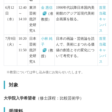
6月12
12:40
東洋
金 惠信
1990年代以降日本国内美
首里
日
～
芸術
術館のアジア近現代美術
当蔵
（准
（水）
14:10
批評
企画展を観る。
キャ
教授）
史研
ンパ
究A
ス
7月9日
10:20
日本
小林 純
日本の画論・芸術論を読
首里
（火）
～
芸術
子
んで、美術にまつわる価
当蔵
11:50
批評
値の創造とその変化につ
キャ
（教
史研
いて考究する。
ンパ
授）
究A
ス
教室については申し込み後にお知らせいたします。
対象
大学院入学希望者
（修士課程：比較芸術学）
受講料